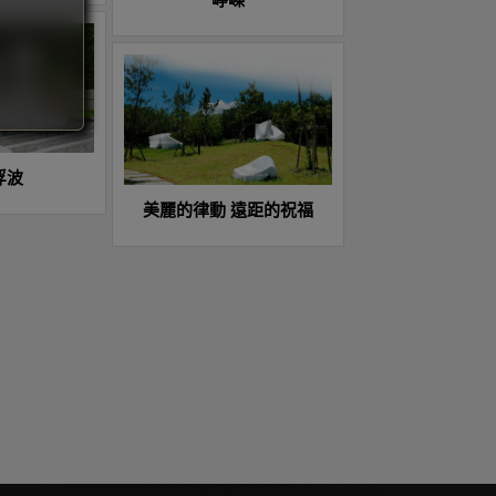
浮波
美麗的律動 遠距的祝福