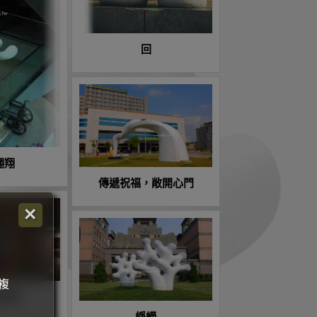
回
翱翔
傳遞祝福，敞開心門
×
複
世界
崢嶸