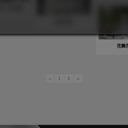
活力、赤子情
逆水行舟
花舞
«
1
2
»