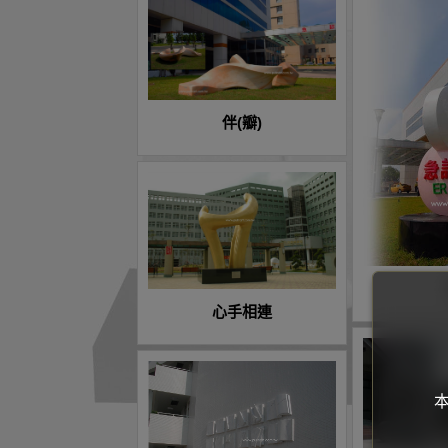
伴(瓣)
心手相連